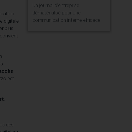
Un journal d’entreprise
dématérialisé pour une
ication
communication interne efficace
 digitale
er plus
 convient
n.
es
 accès
zzo est
rt
.
nus des
gital ou