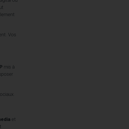
ut
galement
ent. Vos
P
mis à
isposer
ociaux.
media
et
t