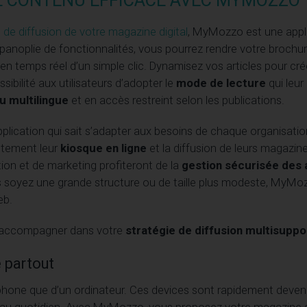
DE CONTENU EFFICACE AVEC MYMOZZO
e de diffusion de votre magazine digital
, MyMozzo est une appl
panoplie de fonctionnalités, vous pourrez rendre votre brochure
n temps réel d’un simple clic. Dynamisez vos articles pour cré
ssibilité aux utilisateurs d’adopter le
mode de lecture
qui leur
u multilingue
et en accès restreint selon les publications.
lication qui sait s’adapter aux besoins de chaque organisatio
ètement leur
kiosque en ligne
et la diffusion de leurs magazin
ion et de marketing profiteront de la
gestion sécurisée des
s soyez une grande structure ou de taille plus modeste, MyMo
eb.
s accompagner dans votre
stratégie de diffusion multisuppo
e partout
tphone que d’un ordinateur. Ces devices sont rapidement deve
au quotidien. Avec MyMozzo, vous proposez votre magazine di