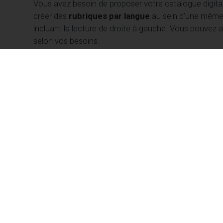
Vous avez besoin de proposer votre catalogue digital
créer des
rubriques par langue
au sein d’une même 
incluant la lecture de droite à gauche. Vous pouvez a
selon vos besoins.
Un accès sécurisé pour cibler vos lecte
Pour les éditeurs de presse, MyMozzo vous permet 
abonnements papier et numérique. Diffusez des supp
Maîtrisez pleinement les accès à vos publications g
Les services communication ou les agences appréci
protection
pour sécuriser l’accès à des brochures ou
compte. Chaque interlocuteur pourra consulter les in
Avec MyMozzo, vous profitez d’une
solution 100 % 
public plus large. En choisissant la dématérialisati
productivité
et en
efficacité
grâce à un accompagne