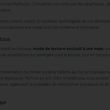
t par MyMozzo. Complétez vos écrits par des graphiques, d
vidéos.
u enrichi, créatif et novateur. Qu’il s’agisse de vos abonnés
 vous laisserez une image à la fois moderne et innovante.
 tous
oposant un nouveau
mode de lecture exclusif à une main
, so
n du smartphone est privilégiée pour la lecture, tout en conser
’orientation du mobile ou de la tablette au format paysage, c
nes digitaux en 16/9 ou en 4/3. Côté smartphone, vous pouvez o
uront également la possibilité de sélectionner la pratique de lec
gue