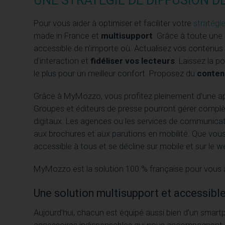
UNE STRATÉGIE DE DIFFUSION 
Pour vous aider à optimiser et faciliter votre
stratégi
made in France et
multisupport
. Grâce à toute une 
accessible de n’importe où. Actualisez vos contenus e
d’interaction et
fidéliser vos lecteurs
. Laissez la po
le plus pour un meilleur confort. Proposez du
conten
Grâce à MyMozzo, vous profitez pleinement d’une app
Groupes et éditeurs de presse pourront gérer compl
digitaux. Les agences ou les services de communicat
aux brochures et aux parutions en mobilité. Que vou
accessible à tous et se décline sur mobile et sur le w
MyMozzo est la solution 100 % française pour vou
Une solution multisupport et accessibl
Aujourd’hui, chacun est équipé aussi bien d’un smar
accessoires indispensables qui nous accompagnent 