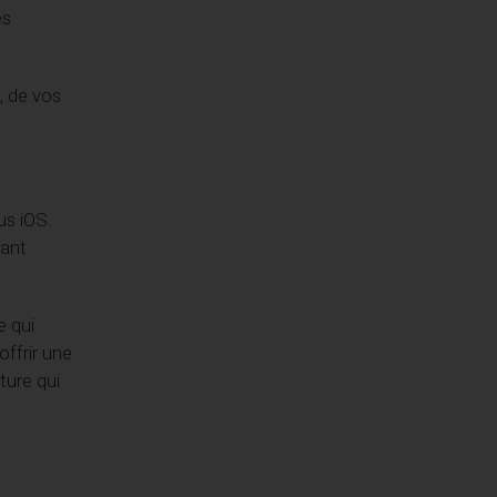
es
, de vos
us iOS.
vant
e qui
ffrir une
ture qui