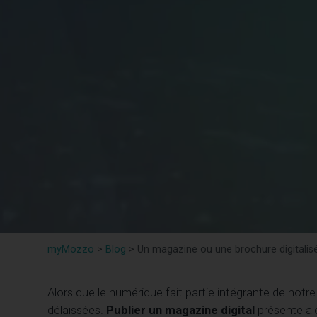
myMozzo
>
Blog
>
Un magazine ou une brochure digitalis
Alors que le numérique fait partie intégrante de notr
délaissées.
Publier un magazine digital
présente al