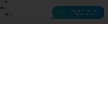
té de
abe en
Besoin d'information?
 langue,
Contactez-nous
s
ique.
ifs de
enus
à un
is en