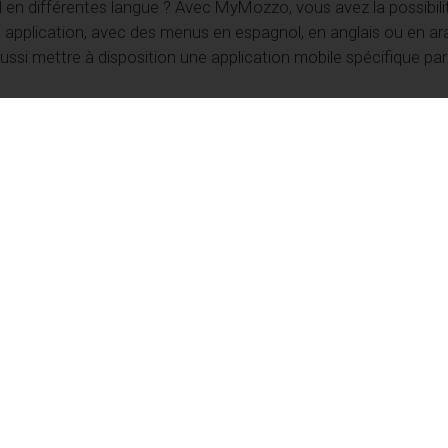
 en différentes langue ? Avec MyMozzo, vous avez la possibili
application, avec des menus en espagnol, en anglais ou en ar
ussi mettre à disposition une application mobile spécifique par
urs
de
fidéliser ses abonnés
en renforçant son offre. Couplez vo
léments à des lecteurs ciblés avec une
offre premium
spécif
râce à un module de connexion.
eront
système d’authentification doublé d’une sonde de
 magazines digitaux plus sensibles et éviter les partages abus
formations qui le concernent.
française
particulièrement accessible pour
diffuser vos cont
on de votre magazine ou de votre brochure, vous gagnez à la fo
ment complet.