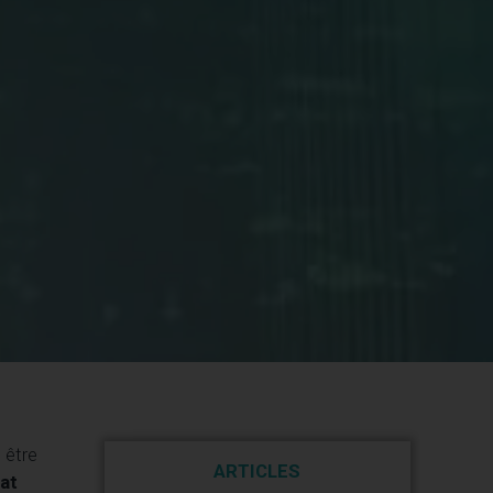
 être
ARTICLES
rat