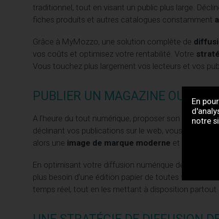
traditionnel, tout en visant un public plus large. Déc
fiches produits et autres catalogues constamment
a
Grâce à MyMozzo, une solution complète de
diffus
vos coûts et optimisez votre rentabilité. Votre
straté
Vous touchez plus largement vos lecteurs et vos publi
PUBLIER UN MAGAZINE OU UNE B
En pour
d'analy
A l’heure du tout numérique, proposer son magazine 
notre s
déclinant vos publications sur le web, vous complétez
alors une
image de marque moderne
et innovante,
En optimisant votre diffusion numérique des conten
plus besoin d’une édition papier de toutes vos brochur
temps réel, tout en les mettant à disposition partou